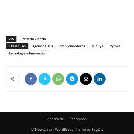
VIA
Periferia Ciencia
ETIQUETAS
Agencia I+D+i
emprendedores
MinCyT
Pymes
Tecnología e Innovación
Acerca de
Escribinos
© Newspaper WordPress Theme by TagDiv