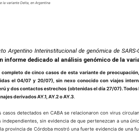
 la variante Delta, en Argentina
to Argentino Interinstitucional de genómica de SARS-
 un informe dedicado al análisis genómico de la var
a completo de cinco casos de esta variante de preocupación
as el 04/07 y 20/07), sin nexo conocido con viajes interna
ú y dos contactos estrechos (obtenidas el día 27/07). Todos lo
inajes derivados AY.1, AY.2 o AY.3
.
os casos detectados en CABA se relacionaron con virus circulan
os independientes, sin evidencia de que pertenezcan a una úni
de la provincia de Córdoba mostró una fuerte evidencia de una f