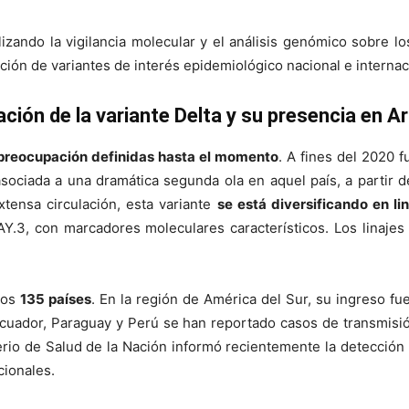
izando la vigilancia molecular y el análisis genómico sobre los
ción de variantes de interés epidemiológico nacional e internac
ción de la variante Delta y su presencia en A
e preocupación definidas hasta el momento
. A fines del 2020 
sociada a una dramática segunda ola en aquel país, a partir 
xtensa circulación, esta variante
se está diversificando en li
y AY.3, con marcadores moleculares característicos. Los linaj
nos
135 países
. En la región de América del Sur, su ingreso fu
Ecuador, Paraguay y Perú se han reportado casos de transmisió
sterio de Salud de la Nación informó recientemente la detecció
cionales.