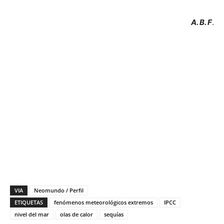
A. B. F
.
VIA
Neomundo / Perfil
ETIQUETAS
fenómenos meteorológicos extremos
IPCC
nivel del mar
olas de calor
sequías