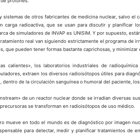
s de protones.
sistemas de otros fabricantes de medicina nuclear, salvo el 
n carga radioactiva, que se usan para discutir y planificar l
 marca de simuladores de INVAP es UNISIM. Y por supuesto, est
 tratamiento real van siguiendo estrictamente el programa de ir
s, que pueden tener formas bastante caprichosas, y minimizar el
as calientes», los laboratorios industriales de radioquímic
uladores, extraen los diversos radioisótopos útiles para diagnó
dentro de la circulación sanguínea o humoral del paciente, los d
nstream» de un reactor nuclear donde se irradian diversas sus
s precursoras se transforman en radioisótopos de uso médico.
ero mueve en todo el mundo es de diagnóstico por imagen nucl
pensable para detectar, medir y planificar tratamientos de e