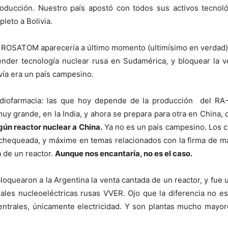
roducción. Nuestro país apostó con todos sus activos tecnol
leto a Bolivia.
ROSATOM aparecería a último momento (ultimísimo en verdad) c
der tecnología nuclear rusa en Sudamérica, y bloquear la ve
ía era un país campesino.
diofarmacia: las que hoy depende de la producción del RA
muy grande, en la India, y ahora se prepara para otra en Chin
gún reactor nuclear a China.
Ya no es un país campesino. Los ch
chequeada, y máxime en temas relacionados con la firma de may
a de un reactor.
Aunque nos encantaría, no es el caso.
loquearon a la Argentina la venta cantada de un reactor, y fue 
ales nucleoeléctricas rusas VVER. Ojo que la diferencia no es
 centrales, únicamente electricidad. Y son plantas mucho mayo