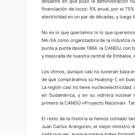
desastre en que puso la administración n
financiación de locos: 5% anual, por el 75
electricidad en un par de décadas, y luego 
No es lo que queríamos ni lo que queremos
NA-SA como organizadora de la industria nu
punta a punta desde 1984: la CANDU, con t
y mejorada de nuestra central de Embalse, 
Los chinos, aunque casi no tuvieran baza en
de que compráramos su Hualong-1, en buena 
La región casi no tiene nucleoelectricidad
en Sudamérica, y en su vidriera nuclear 
primero la CANDÚ «Proyecto Nacional». Tan
El resto de la historia la hemos contado ta
Juan Carlos Aranguren, el mejor ministro de
nada que ver, aunque parece haber formado 