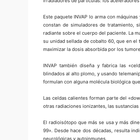
irradiadores de partículas: los aceleradore
Este paquete INVAP lo arma con máquinas y 
constan de simuladores de tratamiento, si
radiante sobre el cuerpo del paciente. La
su unidad sellada de cobalto 60, que en el
maximizar la dosis absorbida por los tumore
INVAP también diseña y fabrica las «celd
blindados al alto plomo, y usando telemanip
formulan con alguna molécula biológica que, 
Las celdas calientes forman parte del «dow
otras radiaciones ionizantes, las sustancia
El radioisótopo que más se usa y más din
99». Desde hace dos décadas, resulta indis
neurológicas y autoinmunes.