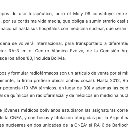
topos de uso terapéutico, pero el Moly 99 constituye ent
, por su cortísima vida media, que obliga a suministrarlo casi a
 nacional hasta sus hospitales con medicina nuclear, que serán 
adena se volverá internacional, para transportarlo a diferen
ctor RA-3 en el Centro Atómico Ezeiza, de la Comisión Arg
de los años ’80, incluida Bolivia.
topos y formular radiofármacos son un artículo de venta por sí 
iamente, la firma prefiere ubicar ambas cosas). Hasta 2012, Bo
r potencia (10 MW térmicos, en lugar de 30) y además las celd
al de químicos en radiofarmacia, y de médicos en medicina nucl
de jóvenes médicos bolivianos estudiaron las asignaturas corr
 de la CNEA, y con becas y titulación otorgadas por la Argent
s nucleares en dos unidades de la CNEA: el RA-6 de Bariloch