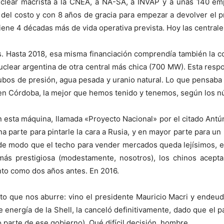
uclear macrista a la CNEA, a NA-SA, a INVAP y a unas 140 emp
% del costo y con 8 años de gracia para empezar a devolver el 
tiene 4 décadas más de vida operativa prevista. Hoy las central
. Hasta 2018, esa misma financiación comprendía también la co
clear argentina de otra central más chica (700 MW). Esta resp
ubos de presión, agua pesada y uranio natural. Lo que pensaba
en Córdoba, la mejor que hemos tenido y tenemos, según los n
 esta máquina, llamada «Proyecto Nacional» por el citado Antún
parte para pintarle la cara a Rusia, y en mayor parte para u
, de modo que el techo para vender mercados queda lejísimos, es
más prestigiosa (modestamente, nosotros), los chinos acep
to como dos años antes. En 2016.
nto que nos aburre: vino el presidente Mauricio Macri y endeudó
 energía de la Shell, la canceló definitivamente, dado que el p
parte de ese gobierno). Qué difícil decisión, hombre….