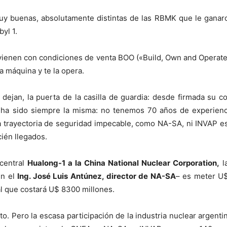
y buenas, absolutamente distintas de las RBMK que le ganaro
yl 1.
vienen con condiciones de venta BOO («Build, Own and Operate
a máquina y te la opera.
s dejan, la puerta de la casilla de guardia: desde firmada su c
a sido siempre la misma: no tenemos 70 años de experienc
a trayectoria de seguridad impecable, como NA-SA, ni INVAP e
cién llegados.
 central
Hualong-1 a la China National Nuclear Corporation,
la
ún el
Ing. José Luis Antúnez, director de NA-SA
– es meter U
l que costará U$ 8300 millones.
o. Pero la escasa participación de la industria nuclear argent