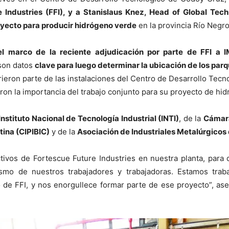
 Industries (FFI), y a Stanislaus Knez, Head of Global Tec
royecto para producir hidrógeno verde
en la provincia Río Negro
l marco de la reciente adjudicación por parte de FFI a I
son datos
clave para luego determinar la ubicación de los parq
orrieron parte de las instalaciones del Centro de Desarrollo Tec
caron la importancia del trabajo conjunto para su proyecto de hi
Instituto Nacional de Tecnología Industrial (INTI)
, de la
Cámara
tina (CIPIBIC)
y de la
Asociación de Industriales Metalúrgic
ectivos de Fortescue Future Industries en nuestra planta, par
ismo de nuestros trabajadores y trabajadoras. Estamos trab
 de FFI, y nos enorgullece formar parte de ese proyecto”, as