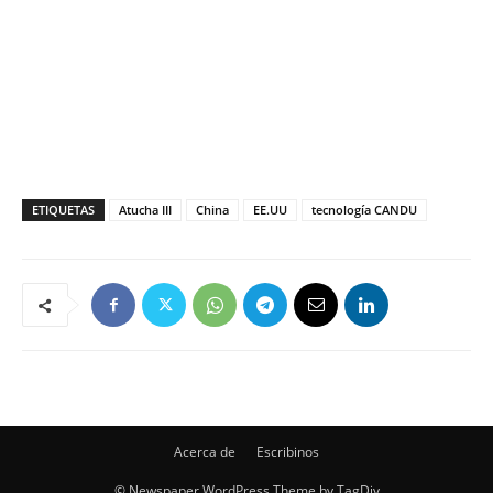
ETIQUETAS
Atucha III
China
EE.UU
tecnología CANDU
Acerca de
Escribinos
© Newspaper WordPress Theme by TagDiv