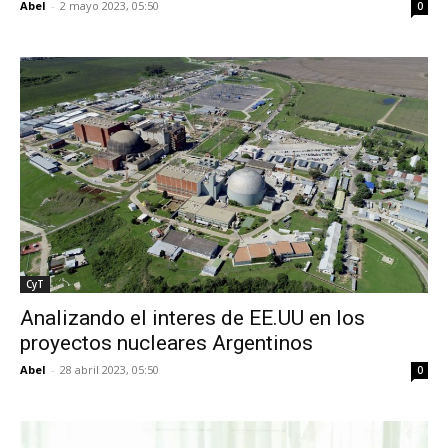
Abel
-
2 mayo 2023, 05:50
0
CyT
Analizando el interes de EE.UU en los
proyectos nucleares Argentinos
Abel
-
28 abril 2023, 05:50
0