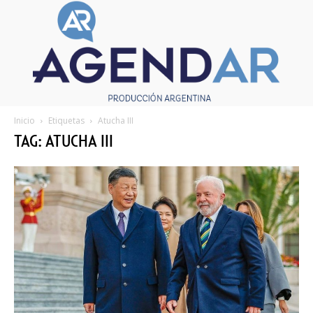
Inicio
Etiquetas
Atucha III
TAG: ATUCHA III