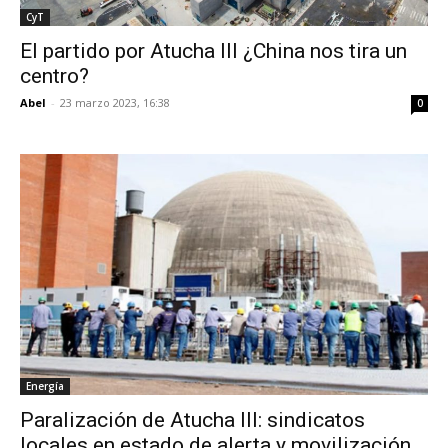
CyT
El partido por Atucha III ¿China nos tira un
centro?
Abel
-
23 marzo 2023, 16:38
0
Energía
Paralización de Atucha III: sindicatos
locales en estado de alerta y movilización