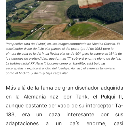
Perspectiva rara del Pulqui, en una Imagen computada de Nicolás Ciancio. El
canalizador único de flujo alar parece el del prototipo IV de 1953 pero la
pintura de cola es la del V. La flecha alar es de 40º, pero la supera en 15º la de
los timones de profundidad, que forman “T” sobre el enorme plano de deriva.
La turbina radial RR Nene II, bocona como un barrilito, está bajo las
escarapelas y explica el ancho del fuselaje. Aún así, el avión es tan liviano
como el MiG-15, y de muy baja carga alar.
Más allá de la fama de gran diseñador adquirida
en la Alemania nazi por Tank, el Pulqui II,
aunque bastante derivado de su interceptor Ta-
183, era un caza interesante por sus
adaptaciones a un país enorme, casi