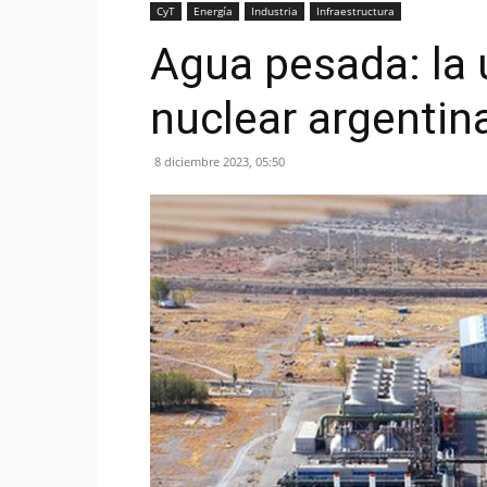
CyT
Energía
Industria
Infraestructura
Agua pesada: la ú
nuclear argentin
8 diciembre 2023, 05:50