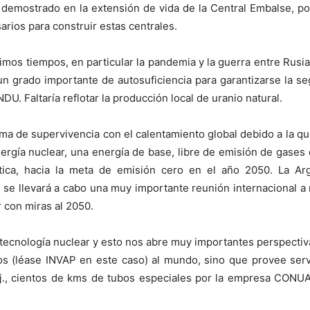
o demostrado en la extensión de vida de la Central Embalse,
arios para construir estas centrales.
imos tiempos, en particular la pandemia y la guerra entre Rusi
un grado importante de autosuficiencia para garantizarse la se
DU. Faltaría reflotar la producción local de uranio natural.
a de supervivencia con el calentamiento global debido a la q
nergía nuclear, una energía de base, libre de emisión de gases 
ética, hacia la meta de emisión cero en el año 2050. La Ar
 se llevará a cabo una muy importante reunión internacional a 
r con miras al 2050.
ecnología nuclear y esto nos abre muy importantes perspectiv
os (léase INVAP en este caso) al mundo, sino que provee servi
j., cientos de kms de tubos especiales por la empresa CONUA