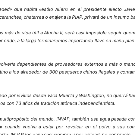
oaded» que habita «estilo Alien» en el presidente electo Jav
aranchea, chatarrea o enajena la PIAP, privará de un insumo bá
s más de vida útil a Atucha II, será casi imposible seguir qu
or ende, a la larga terminaremos importando llave en mano plant
olvería dependientes de proveedores externos a más o meno
gentino a los alrededor de 300 pesqueros chinos ilegales y c
o por vivillos desde Vaca Muerta y Washington, no querrá hace
ños con 73 años de tradición atómica independientista.
multipropósito del mundo, INVAP, también usa agua pesada com
r cuando vuelva a estar por revolcar en el polvo a sus com
rte: INVAP les gana casi siempre y por calidad, no por precio.