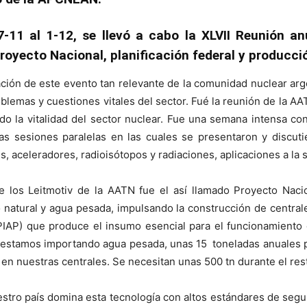
-11 al 1-12, se llevó a cabo la XLVII Reunión an
royecto Nacional, planificación federal y producci
ción de este evento tan relevante de la comunidad nuclear arg
blemas y cuestiones vitales del sector. Fué la reunión de la A
 la vitalidad del sector nuclear. Fue una semana intensa con
ias sesiones paralelas en las cuales se presentaron y discu
es, aceleradores, radioisótopos y radiaciones, aplicaciones a la
los Leitmotiv de la AATN fue el así llamado Proyecto Nacio
io natural y agua pesada, impulsando la construcción de centr
(PIAP) que produce el insumo esencial para el funcionamiento 
7 estamos importando agua pesada, unas 15 toneladas anuales p
n nuestras centrales. Se necesitan unas 500 tn durante el resto
o país domina esta tecnología con altos estándares de segurid