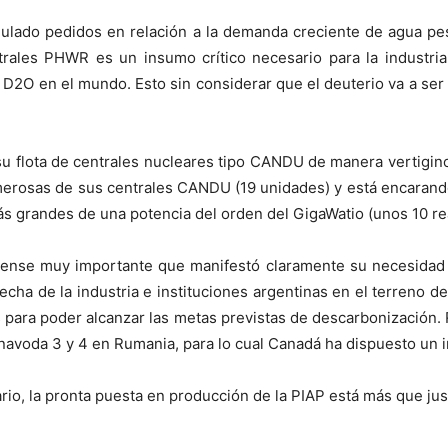
umulado pedidos en relación a la demanda creciente de agua p
trales PHWR es un insumo crítico necesario para la industria 
D2O en el mundo. Esto sin considerar que el deuterio va a ser e
u flota de centrales nucleares tipo CANDU de manera vertigin
umerosas de sus centrales CANDU (19 unidades) y está encarand
s grandes de una potencia del orden del GigaWatio (unos 10 re
ense muy importante que manifestó claramente su necesidad e 
cha de la industria e instituciones argentinas en el terreno 
s para poder alcanzar las metas previstas de descarbonización
navoda 3 y 4 en Rumania, para lo cual Canadá ha dispuesto un 
io, la pronta puesta en producción de la PIAP está más que just