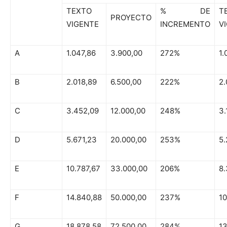
TEXTO
% DE
T
PROYECTO
VIGENTE
INCREMENTO
V
A
1.047,86
3.900,00
272%
1.
B
2.018,89
6.500,00
222%
2.
C
3.452,09
12.000,00
248%
3.
D
5.671,23
20.000,00
253%
5.
E
10.787,67
33.000,00
206%
8.
F
14.840,88
50.000,00
237%
10
G
18.878,58
72.500,00
284%
13