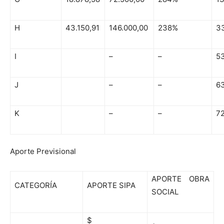
H
43.150,91
146.000,00
238%
3
I
–
–
53
J
–
–
6
K
–
–
72
Aporte Previsional
APORTE OBRA
CATEGORÍA
APORTE SIPA
SOCIAL
$