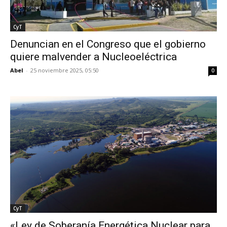
CyT
Denuncian en el Congreso que el gobierno
quiere malvender a Nucleoeléctrica
Abel
-
25 noviembre 2025, 05:50
0
CyT
«Ley de Soberanía Energética Nuclear para