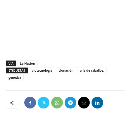
VIA
La Nación
ETIQUETAS
biotecnologia
clonación
cría de caballos.
genética