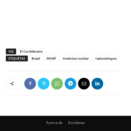
VIA
El Cordillerano
ETIQUETAS
Brasil
INVAP
medicina nuclear
radioisótopos
Acerca de
Escribinos