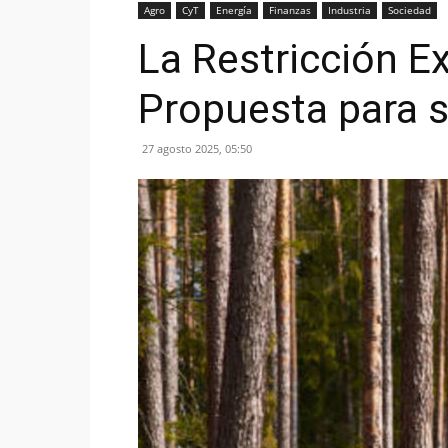
Agro
CyT
Energía
Finanzas
Industria
Sociedad
La Restricción Ex
Propuesta para s
27 agosto 2025, 05:50