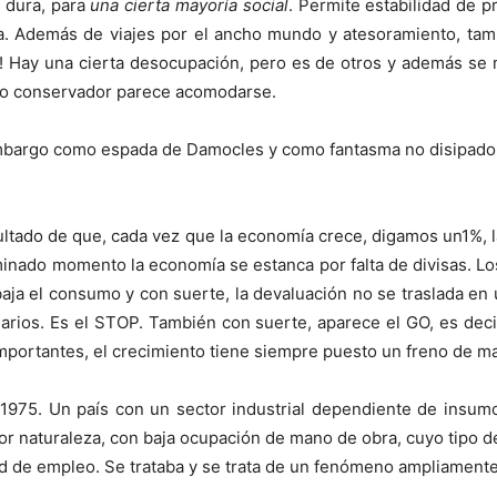
s dura, para
una cierta mayoría social
. Permite estabilidad de p
. Además de viajes por el ancho mundo y atesoramiento, tamb
 Hay una cierta desocupación, pero es de otros y además se mo
ndo conservador parece acomodarse.
mbargo como espada de Damocles y como fantasma no disipado d
sultado de que, cada vez que la economía crece, digamos un1%, l
nado momento la economía se estanca por falta de divisas. Los
baja el consumo y con suerte, la devaluación no se traslada en 
larios. Es el STOP. También con suerte, aparece el GO, es deci
importantes, el crecimiento tiene siempre puesto un freno de m
1975. Un país con un sector industrial dependiente de insum
or naturaleza, con baja ocupación de mano de obra, cuyo tipo de
dad de empleo. Se trataba y se trata de un fenómeno ampliamente 