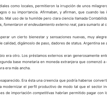
iales como locales, permitieron la irrupción de unos milagre
agos o su importancia. Afirmaban, y afirman, que cuando las
o. Mal uso de la humilde pero clara ciencia llamada Contabilid
os,
fomentaron el endeudamiento externo real
, para sumarlo al 
sperar un cierto bienestar y sensaciones nuevas, muy alegres
de calidad, digámoslo de paso, dadores de status. Argentina se a
bio era otro. Los préstamos externos eran generosamente ent
egunda base monetaria en moneda extranjera que comenzó a con
ura era más ancha.
desaparecido. Era ésta una creencia que podría haberse converti
modernizar el perfil productivo de modo tal que el sector indu
nes de importación
competitivas
habrían permitido pagar con l