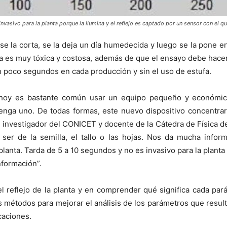
invasivo para la planta porque la ilumina y el reflejo es captado por un sensor con el q
 se la corta, se la deja un día humedecida y luego se la pone e
ncia es muy tóxica y costosa, además de que el ensayo debe hac
n poco segundos en cada producción y sin el uso de estufa.
hoy es bastante común usar un equipo pequeño y económico
enga uno. De todas formas, este nuevo dispositivo concentrar
, investigador del CONICET y docente de la Cátedra de Física de
e ser de la semilla, el tallo o las hojas. Nos da mucha info
planta. Tarda de 5 a 10 segundos y no es invasivo para la planta 
nformación”.
el reflejo de la planta y en comprender qué significa cada pará
s métodos para mejorar el análisis de los parámetros que resul
caciones.