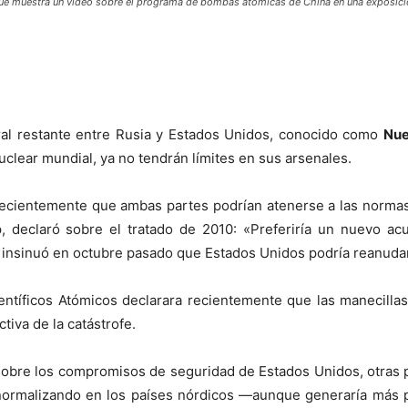
 que muestra un video sobre el programa de bombas atómicas de China en una exposició
eral restante entre Rusia y Estados Unidos, conocido como
Nu
clear mundial, ya no tendrán límites en sus arsenales.
ó recientemente que ambas partes podrían atenerse a las norma
, declaró sobre el tratado de 2010: «Preferiría un nuevo a
insinuó en octubre pasado que Estados Unidos podría reanudar
entíficos Atómicos declarara recientemente que las manecillas 
iva de la catástrofe.
 sobre los compromisos de seguridad de Estados Unidos, otras 
 normalizando en los países nórdicos —aunque generaría más 