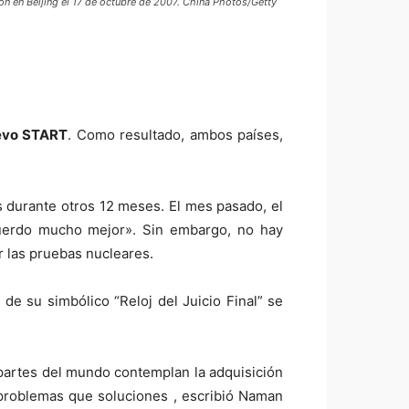
n en Beijing el 17 de octubre de 2007. China Photos/Getty
evo START
. Como resultado, ambos países,
s durante otros 12 meses. El mes pasado, el
cuerdo mucho mejor». Sin embargo, no hay
 las pruebas nucleares.
de su simbólico “Reloj del Juicio Final” se
partes del mundo contemplan la adquisición
problemas que soluciones , escribió Naman