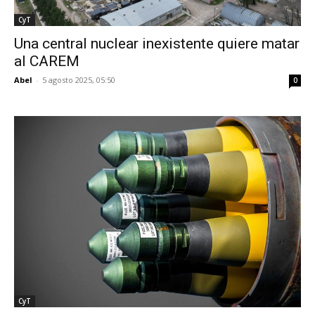
CyT
Una central nuclear inexistente quiere matar
al CAREM
Abel
-
5 agosto 2025, 05:50
0
CyT