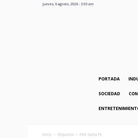
jueves, 6 agosto, 2026 - 3:03 am
PORTADA
IND
SOCIEDAD
COM
ENTRETENIMIENT
Inicio
Etiquetas
ARA Santa Fe