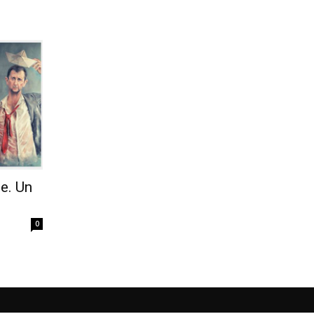
te. Un
0