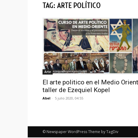
TAG: ARTE POLÍTICO
Arte
El arte politico en el Medio Orien
taller de Ezequiel Kopel
Abel
-
5 julio 2020, 04:55
© Newspaper WordPress Theme by TagDiv