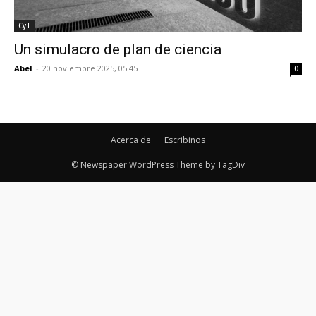
CyT
Un simulacro de plan de ciencia
Abel
-
20 noviembre 2025, 05:45
0
Acerca de
Escribinos
© Newspaper WordPress Theme by TagDiv