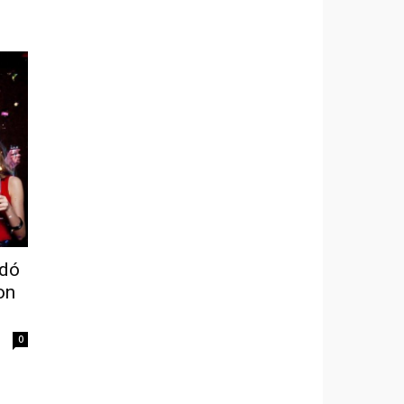
udó
on
0