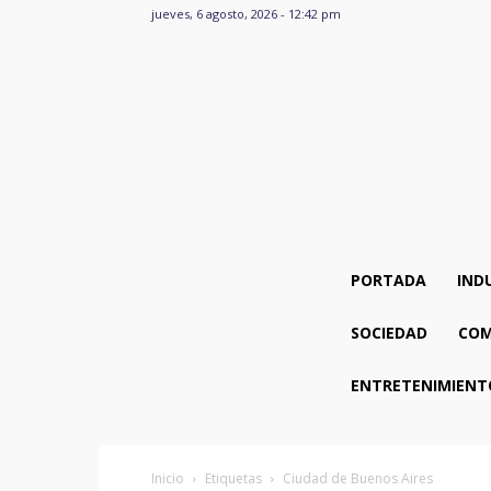
jueves, 6 agosto, 2026 - 12:42 pm
PORTADA
IND
SOCIEDAD
COM
ENTRETENIMIENT
Inicio
Etiquetas
Ciudad de Buenos Aires