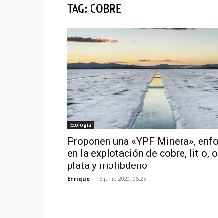
TAG: COBRE
Ecología
Proponen una «YPF Minera», enf
en la explotación de cobre, litio, o
plata y molibdeno
Enrique
-
15 junio 2020, 05:25