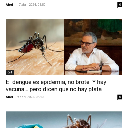
Abel
-
17 abril 2024, 05:50
0
CyT
El dengue es epidemia, no brote. Y hay
vacuna… pero dicen que no hay plata
Abel
-
9 abril 2024, 05:50
0