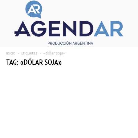
Inicio
Etiquetas
«dólar soja»
TAG: «DÓLAR SOJA»