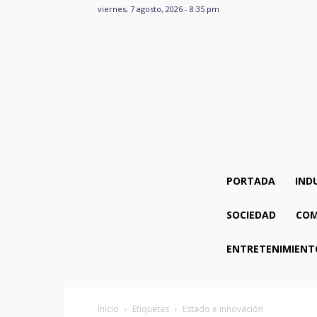
viernes, 7 agosto, 2026 - 8:35 pm
PORTADA
IND
SOCIEDAD
COM
ENTRETENIMIENT
Inicio
Etiquetas
Estado e innovación