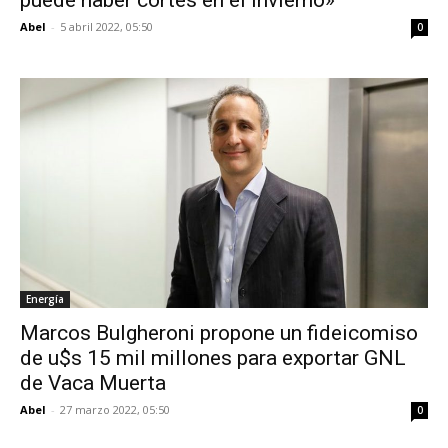
puede haber cortes en el invierno»
Abel
-
5 abril 2022, 05:50
0
Energía
Marcos Bulgheroni propone un fideicomiso
de u$s 15 mil millones para exportar GNL
de Vaca Muerta
Abel
-
27 marzo 2022, 05:50
0