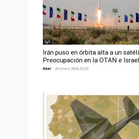
CyT
Irán puso en órbita alta a un satéli
Preocupación en la OTAN e Israe
Abel
-
29 enero 2024, 05:20