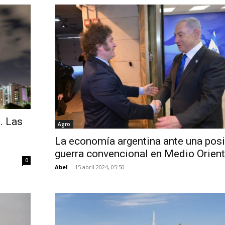
. Las
Agro
La economía argentina ante una posi
guerra convencional en Medio Orien
0
Abel
-
15 abril 2024, 05:50