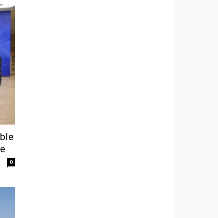
ble
te
0