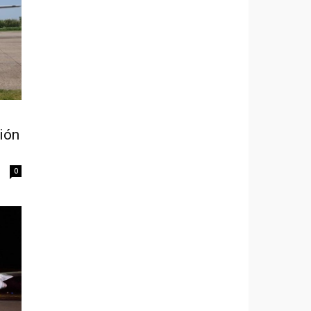
ión
0