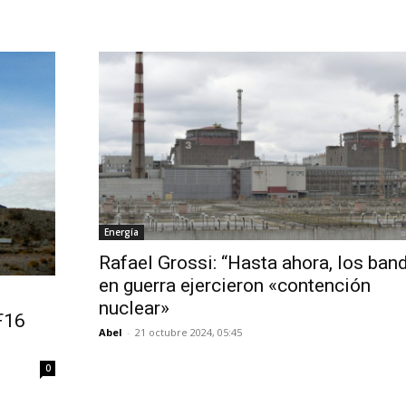
Energía
Rafael Grossi: “Hasta ahora, los ban
en guerra ejercieron «contención
nuclear»
 F16
Abel
-
21 octubre 2024, 05:45
0