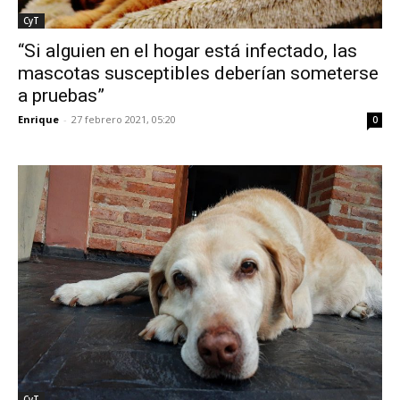
CyT
“Si alguien en el hogar está infectado, las
mascotas susceptibles deberían someterse
a pruebas”
Enrique
-
27 febrero 2021, 05:20
0
CyT