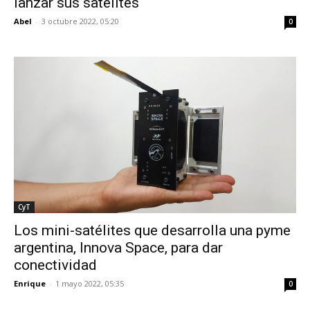
lanzar sus satélites
Abel
-
3 octubre 2022, 05:20
0
CyT
Los mini-satélites que desarrolla una pyme
argentina, Innova Space, para dar
conectividad
Enrique
-
1 mayo 2022, 05:35
0