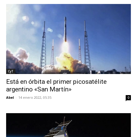
CyT
Está en órbita el primer picosatélite
argentino «San Martín»
Abel
-
14 enero 2022, 05:35
0