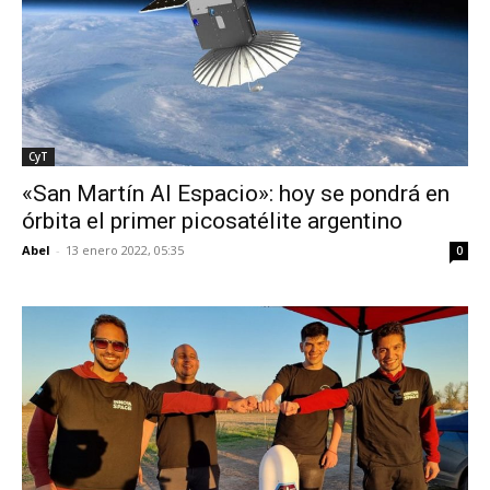
CyT
«San Martín Al Espacio»: hoy se pondrá en
órbita el primer picosatélite argentino
Abel
-
13 enero 2022, 05:35
0