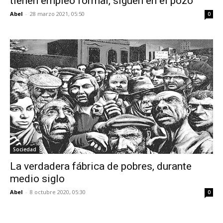
tienen empleo formal, siguen en el pozo
Abel
-
28 marzo 2021, 05:50
0
Sociedad
La verdadera fábrica de pobres, durante
medio siglo
Abel
-
8 octubre 2020, 05:30
0