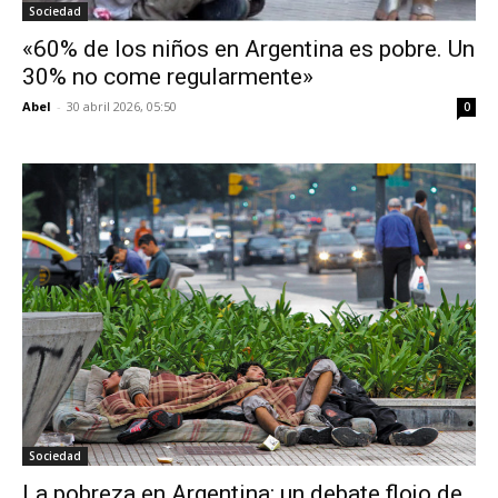
Sociedad
«60% de los niños en Argentina es pobre. Un
30% no come regularmente»
Abel
-
30 abril 2026, 05:50
0
Sociedad
La pobreza en Argentina: un debate flojo de