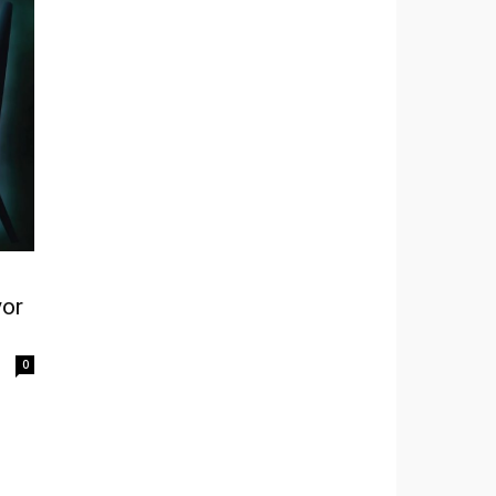
yor
0