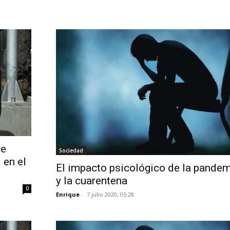
de
Sociedad
 en el
El impacto psicológico de la pande
y la cuarentena
0
Enrique
-
7 julio 2020, 05:28