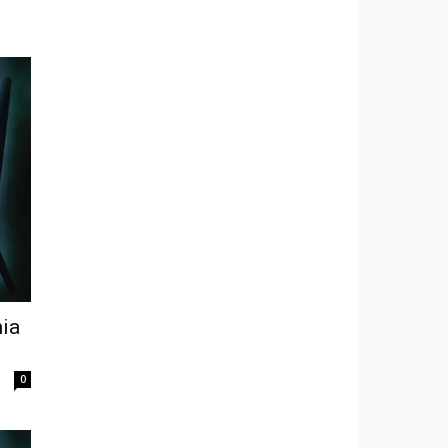
mia
0