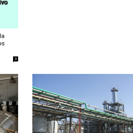
la
os
0