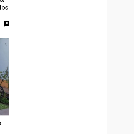
los
0
e