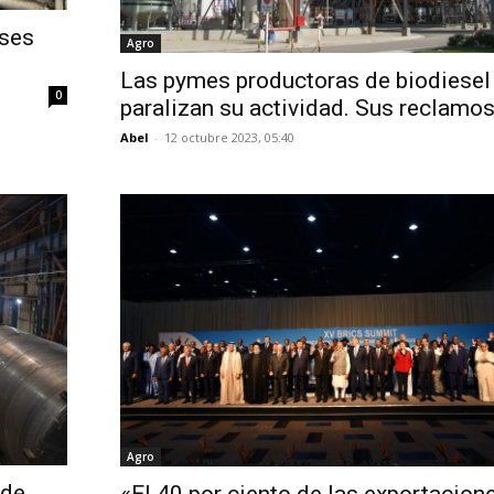
nses
Agro
Las pymes productoras de biodiesel
0
paralizan su actividad. Sus reclamo
Abel
-
12 octubre 2023, 05:40
Agro
 de
«El 40 por ciento de las exportacion