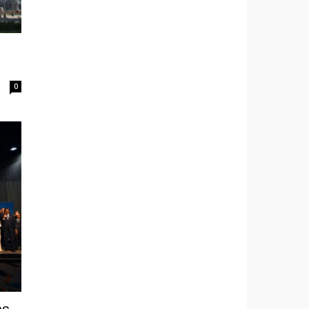
s
0
es