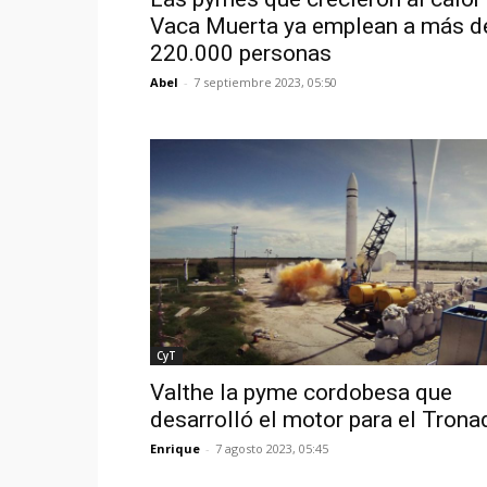
Vaca Muerta ya emplean a más d
220.000 personas
Abel
-
7 septiembre 2023, 05:50
CyT
Valthe la pyme cordobesa que
desarrolló el motor para el Tronad
Enrique
-
7 agosto 2023, 05:45