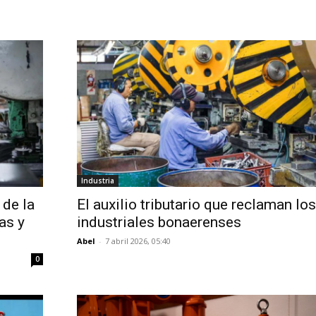
Industria
 de la
El auxilio tributario que reclaman los
as y
industriales bonaerenses
Abel
-
7 abril 2026, 05:40
0