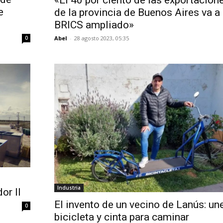
e
de la provincia de Buenos Aires va a 
BRICS ampliado»
Abel
-
28 agosto 2023, 05:35
0
Industria
or II
El invento de un vecino de Lanús: un
0
bicicleta y cinta para caminar