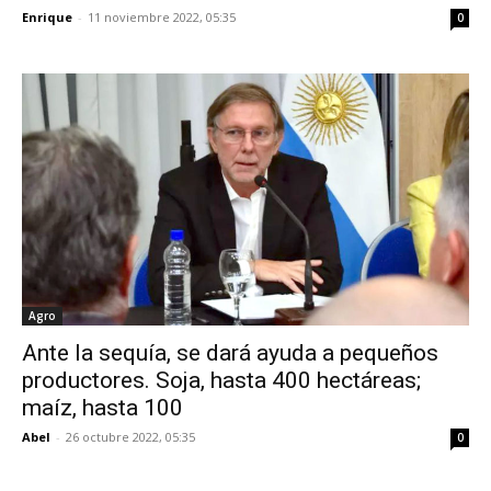
Enrique
-
11 noviembre 2022, 05:35
0
Agro
Ante la sequía, se dará ayuda a pequeños
productores. Soja, hasta 400 hectáreas;
maíz, hasta 100
Abel
-
26 octubre 2022, 05:35
0