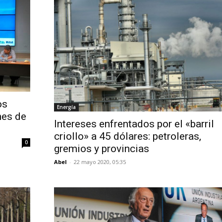
os
Energía
nes de
Intereses enfrentados por el «barril
criollo» a 45 dólares: petroleras,
0
gremios y provincias
Abel
-
22 mayo 2020, 05:35