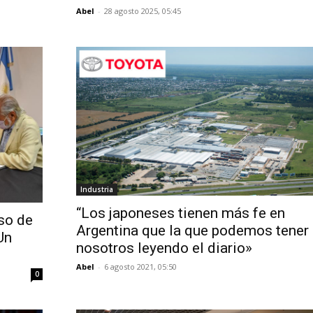
Abel
-
28 agosto 2025, 05:45
Industria
“Los japoneses tienen más fe en
so de
Argentina que la que podemos tener
Un
nosotros leyendo el diario»
Abel
-
6 agosto 2021, 05:50
0