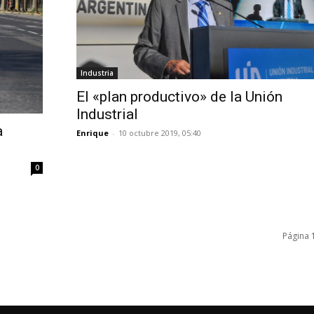
Industria
El «plan productivo» de la Unión
Industrial
a
Enrique
-
10 octubre 2019, 05:40
0
Página 