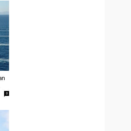
an
a
0