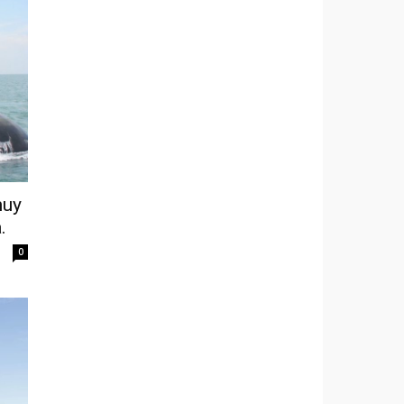
muy
.
0