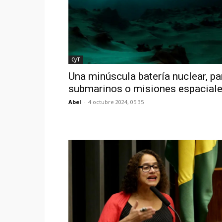
CyT
Una minúscula batería nuclear, pa
submarinos o misiones espacial
Abel
-
4 octubre 2024, 05:35