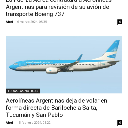
Argentinas para revisión de su avión de
transporte Boeing 737
Abel
-
6 marzo 2024, 05:35
0
TODAS LAS NOTICIAS
Aerolíneas Argentinas deja de volar en
forma directa de Bariloche a Salta,
Tucumán y San Pablo
Abel
-
15 febrero 2024, 05:22
0