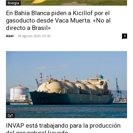
Energía
En Bahía Blanca piden a Kicillof por el
gasoducto desde Vaca Muerta. «No al
directo a Brasil»
Abel
-
28 agosto 2020, 05:30
0
CyT
INVAP está trabajando para la producción