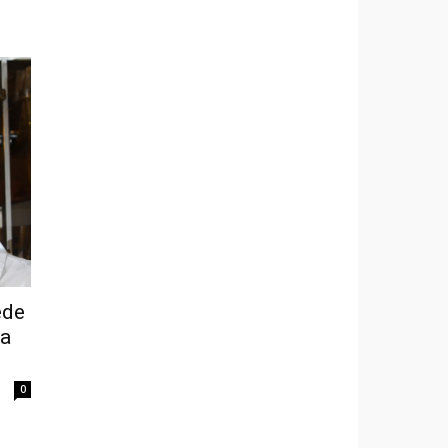
ede
na
0