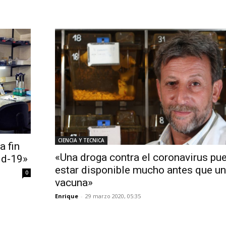
CIENCIA Y TECNICA
a fin
«Una droga contra el coronavirus pu
id-19»
estar disponible mucho antes que u
0
vacuna»
Enrique
-
29 marzo 2020, 05:35