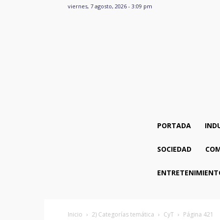
viernes, 7 agosto, 2026 - 3:09 pm
PORTADA
IND
SOCIEDAD
COM
ENTRETENIMIENT
Inicio
2) Categorías temática
CyT
Página 421