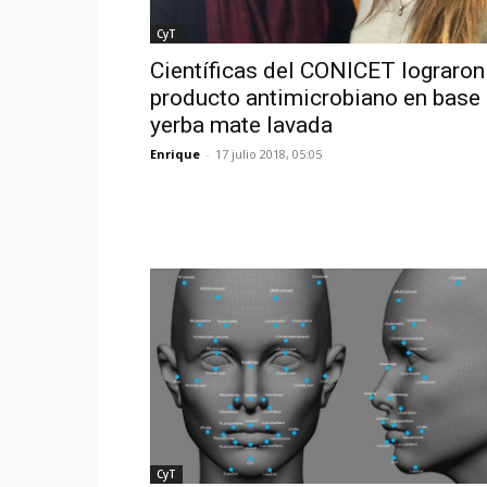
CyT
Científicas del CONICET lograron
producto antimicrobiano en base
yerba mate lavada
Enrique
-
17 julio 2018, 05:05
CyT