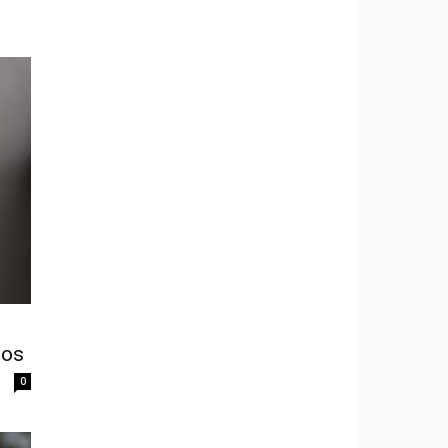
dos
0