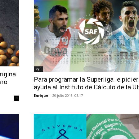
CyT
rigina
Para programar la Superliga le pidie
ero
ayuda al Instituto de Cálculo de la 
Enrique
-
20 julio 2018, 05:17
0