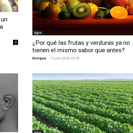
 un
 a
Agro
¿Por qué las frutas y verduras ya no
0
tienen el mismo sabor que antes?
Enrique
-
15 julio 2018, 05:18
Agro