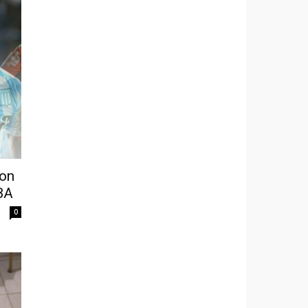
ron
UBA
0