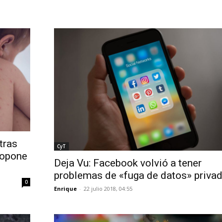
tras
CyT
ropone
Deja Vu: Facebook volvió a tener
problemas de «fuga de datos» priva
0
Enrique
-
22 julio 2018, 04:55