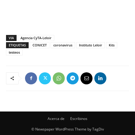
VIA
Agencia CyTA-Leloir
ETIQUETAS
CONICET
coronavirus
Instituto Leloir
Kits
testeos
Acerca de
Escribinos
© Newspaper WordPress Theme by TagDiv