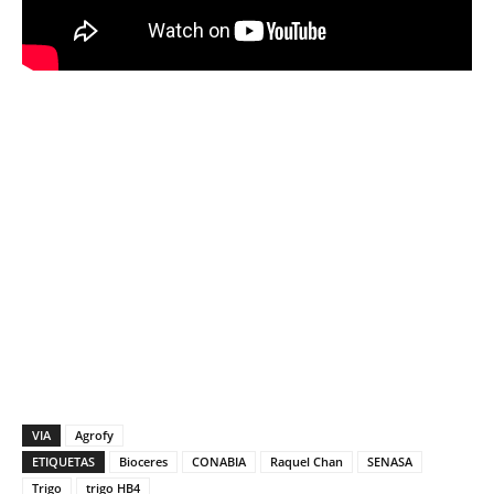
VIA
Agrofy
ETIQUETAS
Bioceres
CONABIA
Raquel Chan
SENASA
Trigo
trigo HB4