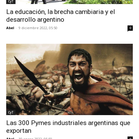
CyT
La educación, la brecha cambiaria y el
desarrollo argentino
Abel
-
9 diciembre 2022, 05:50
0
CyT
Las 300 Pymes industriales argentinas que
exportan
Abel
-
30 enero 2022, 05:50
0