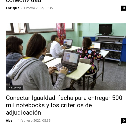
conectividad
Enrique
-
1 mayo 2022, 05:35
0
Industria
Conectar Igualdad: fecha para entregar 500
mil notebooks y los criterios de
adjudicación
Abel
-
4 febrero 2022, 05:35
0