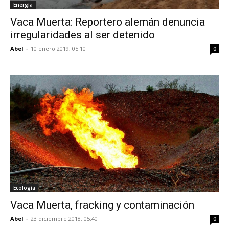
Energía
Vaca Muerta: Reportero alemán denuncia
irregularidades al ser detenido
Abel
-
10 enero 2019, 05:10
0
Ecología
Vaca Muerta, fracking y contaminación
Abel
-
23 diciembre 2018, 05:40
0