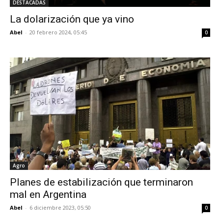
DESTACADAS
La dolarización que ya vino
Abel
-
20 febrero 2024, 05:45
0
Agro
Planes de estabilización que terminaron
mal en Argentina
Abel
-
6 diciembre 2023, 05:50
0