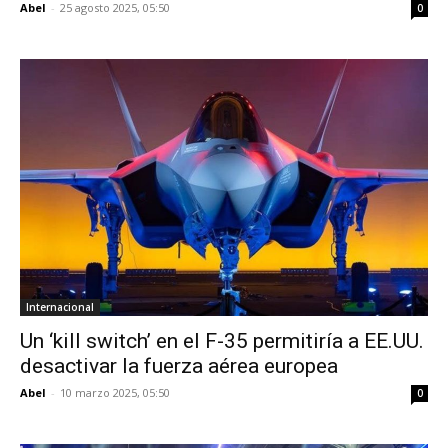
Abel
-
25 agosto 2025, 05:50
0
Internacional
Un ‘kill switch’ en el F-35 permitiría a EE.UU.
desactivar la fuerza aérea europea
Abel
-
10 marzo 2025, 05:50
0