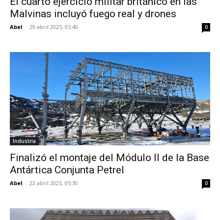
El cuarto ejercicio militar británico en las
Malvinas incluyó fuego real y drones
Abel
-
29 abril 2025, 05:40
0
Industria
Finalizó el montaje del Módulo II de la Base
Antártica Conjunta Petrel
Abel
-
22 abril 2025, 05:30
0