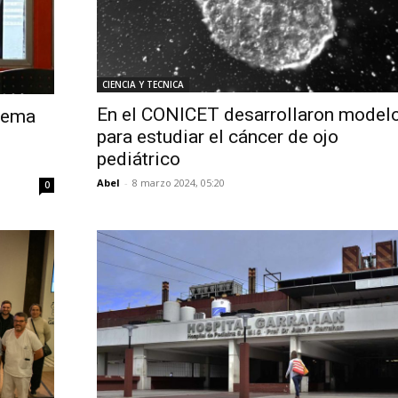
CIENCIA Y TECNICA
En el CONICET desarrollaron model
stema
para estudiar el cáncer de ojo
pediátrico
Abel
-
8 marzo 2024, 05:20
0