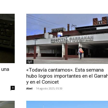
CyT
 una
«Todavía cantamos». Esta semana
hubo logros importantes en el Garra
y en el Conicet
0
Abel
-
14 agosto 2025, 05:50