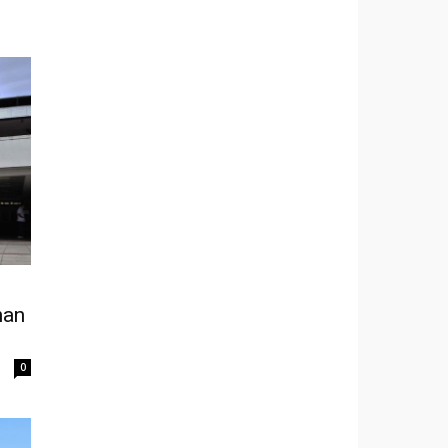
han
0