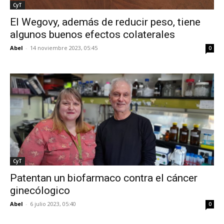
CyT
El Wegovy, además de reducir peso, tiene
algunos buenos efectos colaterales
Abel
-
14 noviembre 2023, 05:45
0
CyT
Patentan un biofarmaco contra el cáncer
ginecólogico
Abel
-
6 julio 2023, 05:40
0