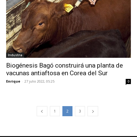
Industria
Biogénesis Bagó construirá una planta de
vacunas antiaftosa en Corea del Sur
Enrique
-
27 julio 2022, 05:25
0
1
2
3