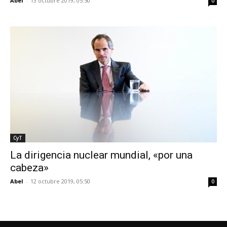
Abel
-
13 octubre 2019, 05:50
0
CyT
La dirigencia nuclear mundial, «por una
cabeza»
Abel
-
12 octubre 2019, 05:50
0